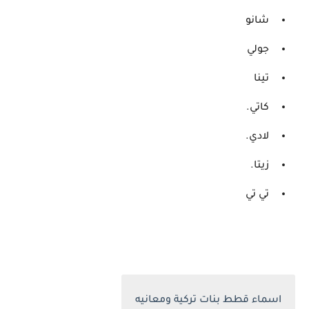
شانو
جولي
تينا
كاتي.
لادي.
زيتا.
تي تي
اسماء قطط بنات تركية ومعانيه