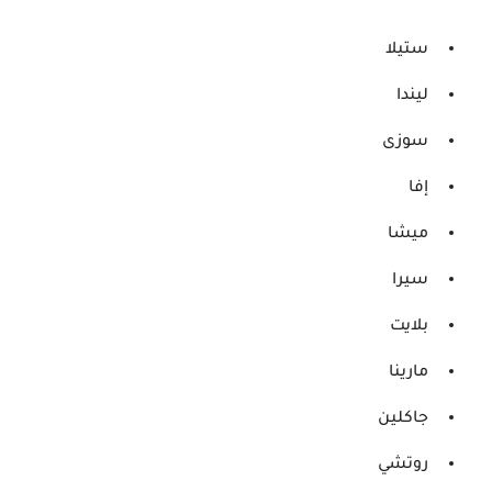
ستيلا
ليندا
سوزى
إفا
ميشا
سيرا
بلايت
مارينا
جاكلين
روتشي