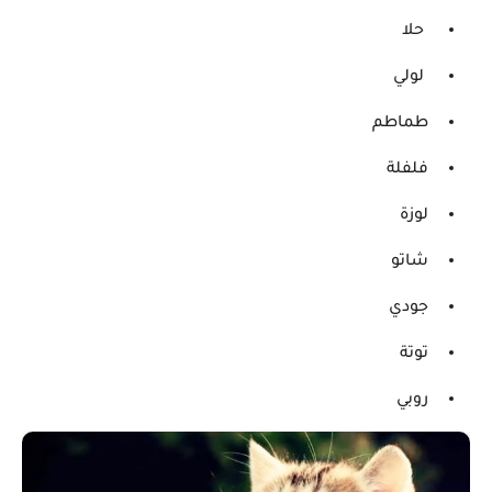
حلا
لولي
طماطم
فلفلة
لوزة
شاتو
جودي
توتة
روبي