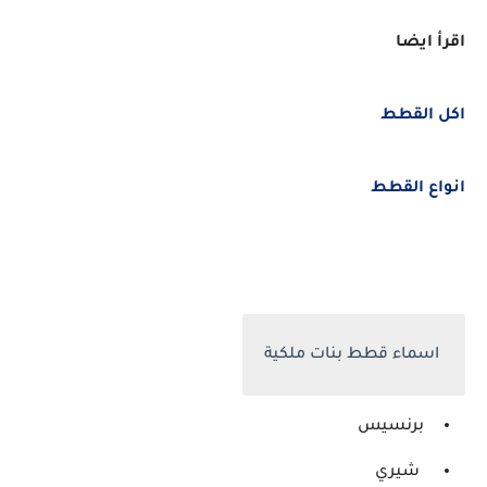
اقرأ ايضا
اكل القطط
انواع القطط
اسماء قطط بنات ملكية
برنسيس
شيري