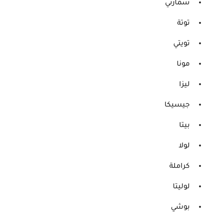
سمارتي
توتة
تويتي
مونا
ليزا
جيسيكا
بيتا
لولا
كراملة
لوليتا
بوشي