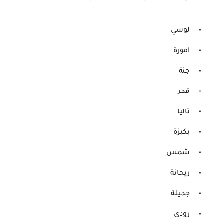
لوسي
امورة
جنة
قمر
تاليا
بكيزة
شمس
ريحانة
جميلة
رودي