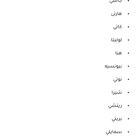
جاسي
هارتى
كاتي
لوليتا
هنا
بيونسيه
نوتي
شيرا
ريتشي
بريتي
سمايلي