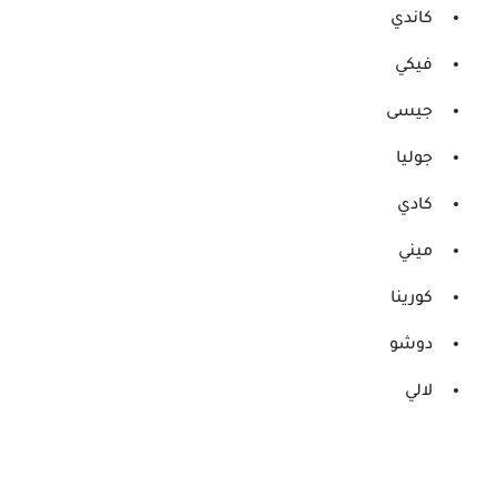
كاندي
فيكي
جيسى
جوليا
كادي
ميني
كورينا
دوشو
لالي