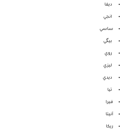
ديفا
انجي
ساسي
بيگي
روي
ليزي
ديدي
تيا
فيرا
آنيتا
ريكا