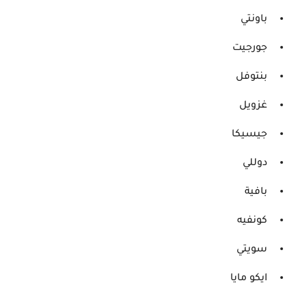
باونتي
جورجيت
بنتوفل
غزويل
جيسيكا
دوللي
بافية
كونفيه
سويتي
ايكو مايا