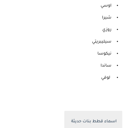
اوسي
شيرا
روزي
سيليبريتي
نيكوسا
ساندا
لوفي
اسماء قطط بنات حديثة