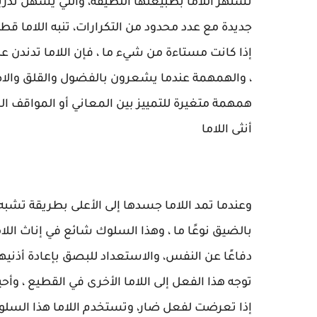
تشتهر اللاما بطبيعتها اللطيفة، والتي يسهل تدريب
جديدة مع عدد محدود من التكرارات، تنبه اللاما ق
إذا كانت مستاءة من شيء ما ، فإن اللاما تدندن ع
، والهمهمة عندما يشعرون بالفضول والقلق وال
همهمة متغيرة للتمييز بين المعاني أو المواقف الم
أنثى اللاما
وعندما تمد اللاما جسدها إلى الأعلى بطريقة تشبه ا
بالضيق نوعًا ما ، وهذا السلوك شائع في إناث اللا
دفاعًا عن النفس، والاستعداد للبصق بإعادة أذنيها 
توجه هذا الفعل إلى اللاما الأخرى في القطيع ، وأ
إذا تعرضت لفعل ضار، وتستخدم اللاما هذا السلو