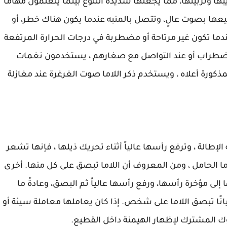
ها وتربيتها، مما يجعلها شديدة التنوع بينما يتعلمون مهامًا
طيعها بصوت عالٍ، وتتصل بالمنبه عندما يكون هناك خطر، أو
ندما تكون غير مرتاحة أو مضطربة في درجات الحرارة المرتفعة
اضطراب أو عند التواصل مع صغارهم ، يستخدمون نغمات
ذكورة أعلاه ، ويستخدم ذكر اللاما صوت الغرغرة عند مغازلة
لإطالة ، وترفع رأسها عالياً أثناء تحريك ذيلها ، فإنها تشعر
ما الحامل ، ومن المعروف أن اللاما تبصق على كل منها. أخرى
إلى مؤخرة رأسها، ورفع رأسها عالياً ثم البصق، وعادةً ما
حيانًا تبصق اللاما على شخص. إذا كان يعاملها معاملة سيئة أو
ك المشترك لإظهار الهيمنة داخل القطيع.