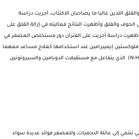
لقلق اللذين غالبا ما يصاحبان الاكتئاب، أجريت دراسة
وف والقلق وأظهرت النتائج فعاليته في إزالة القلق على
ال أظهرت دراسة أجريت على الفئران دور مستخلص العصفر في
ثل فلوكستين إيميبرامين عند استخدامها كعلاج مساعد معهما
وذلك لاحتوائه على حمض البالمتيك (N-Hex Decanoic) الذي يتفاعل مع مستقبلات الدوبامين والسيروتونين
 تنتمي إلى عائلة النجميات، وللعصفر فوائد عديدة سواء