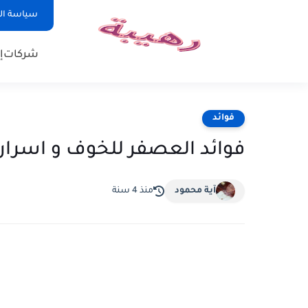
سياسة ا
شركات
إ
فوائد
فوائد العصفر للخوف و اسرار 
آية محمود
منذ 4 سنة