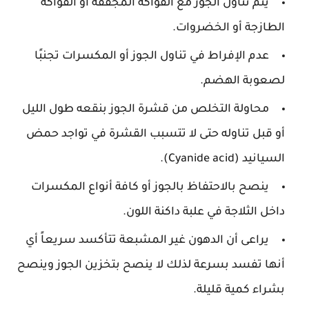
يتم تناول الجوز مع الفواكه المجففة أو الفواكه
الطازجة أو الخضروات.
عدم الإفراط في تناول الجوز أو المكسرات تجنبًا
لصعوبة الهضم.
محاولة التخلص من قشرة الجوز بنقعه طول الليل
أو قبل تناوله حتى لا تتسبب القشرة في تواجد حمض
السيانيد (Cyanide acid).
ينصح بالاحتفاظ بالجوز أو كافة أنواع المكسرات
داخل الثلاجة في علبة داكنة اللون.
يراعى أن الدهون غير المشبعة تتأكسد سريعاً أي
أنها تفسد بسرعة لذلك لا ينصح بتخزين الجوز وينصح
بشراء كمية قليلة.