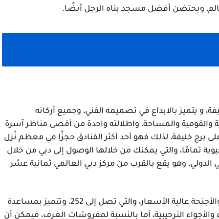
لم، ويحتضن أفضل مسجد بناه الرجل أيضًا. 
يعد فندق أوبروي دبي أغلى وأشهر 5 فنادق برج خليفة، و يتميز بالابداع في تصميمه الفني، وجميع أركانه 
المعمارية تحفة فنية في كل من المناطق المعتدلة والقومية والمساحة، واطلالته واحدة من أقصى مناظر آسرة 
على الإطلاق، لأنه يتميز بإطلالة مباشرة وواسعة على برج خليفة، لذلك فهو أحد أكثر الفنادق حجزًا في معظم نُزل 
الإمارات، ويتمتع الفندق بمنطقة مجاورة فريدة وحيوية تمامًا، والتي يمكنك من خلالها الوصول إلى دبي من خلال 
حافلات المكوكية، ويقع أيضًا بالقرب من وسط دبي الدولي، وهو يقع بالقرب من مركز دبي العالمي ثمانية عشر 
يمتلك الفندق مجموعة كبيرة ومتنوعة من الغرف والأجنحة عالية الأسعار، والتي تصل إلى 252، وتتميز بمساعدة  
الراحة في التصميم في ديكوراتها، فضلاً عن الدفء والأجواء الترحيبية، أما بالنسبة لمفروشات الغرف، فيمكن أن 