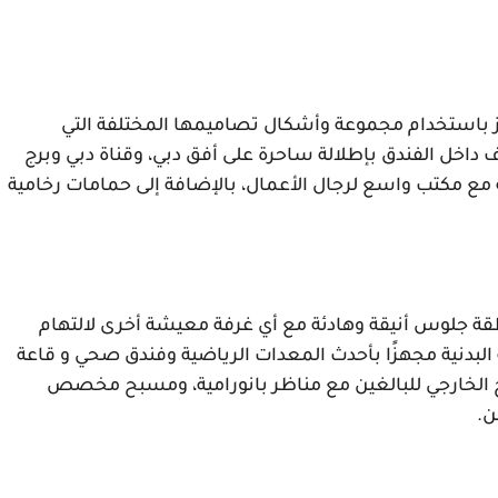
تتوزع أجنحة الفندق على تسعة عشر طابقًا، وتتميز باستخدام مجموعة وأشكال تصاميمها المختلفة التي 
يمكنك الاختيار من بينها دون عناء، وتستمتع الغرف داخل الفندق بإطلالة ساحرة على أفق دبي، وقناة دبي وبرج 
خليفة وجميع الغرف تتمتع بعروض إنترنت مجانية مع مكتب واسع لرجال الأعمال، بالإضافة إلى حمامات رخامية 
الغرف داخل الفندق ذات أسعار باهظة، وتوفر منطقة جلوس أنيقة وهادئة مع أي غرفة معيشة أخرى لالتهام 
والاسترخاء، بالإضافة إلى يوفر الفندق مركزًا للياقة البدنية مجهزًا بأحدث المعدات الرياضية وفندق صحي و قاعة 
رياضية لعشاق الاسكواش، بالإضافة إلى المسبح الخارجي للبالغين مع مناظر بانورامية، ومسبح مخصص 
. 