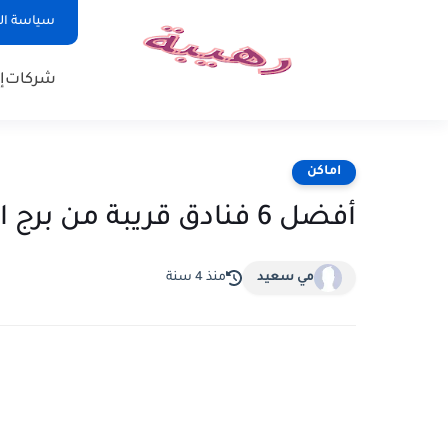
سياسة ا
شركات
إ
اماكن
أفضل 6 فنادق قريبة من برج الخليفة
مي سعيد
منذ 4 سنة