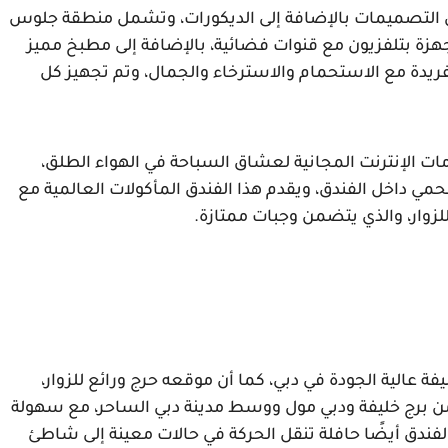
جميع الغرف في الفندق مكيفة وواسعة وأنيقة في التصميمات بالإضافة إلى الديكورات، وتشمل منطقة جلوس 
منفصلة هادئة مع تلفزيون بشاشة مسطحة، ومجهزة بتلفزيون مع قنوات فضائية، بالإضافة إلى مطبخ مميز 
وأنيق يحتوي على جميع الاحتياجات والضروريات الفريدة مع الاستحمام والاسترخاء والجمال، وتم تجهيز كل 
يعمل مكتب الاستقبال على مدار 24 ساعة مع خدمات الإنترنت المجانية لعشاق السباحة في الهواء الطلق، 
ويمكنهم تجربة السباحة داخل المسبح الثمين المحمي داخل الفندق، ويقدم هذا الفندق المأكولات العالمية مع 
 للزوار، والذي يتضمن وجبات ممتازة.
تم تصنيف فندق شتاينبرجر دبي كأحد فنادق برج خليفة عالية الجودة في دبي، كما أن موقعه حرج ورائع للزوار، 
ويقع على بعد في قلب Enterprise Bay، وبالقرب من برج خليفة ودبي مول ووسط مدينة دبي الساحر، مع سهولة 
الوصول إلى طريق الشيخ زايد وطريق دبي، ويوفر الفندق أيضًا حافلة تنقل الحركة في حالات معينة إلى شاطئ 