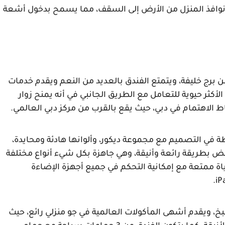
تتسم بطابع الجمال والرفاهية، وتمتد الشرفات ونوافذ المنزل من الأرض إلى السقف، مما يسمح بدخول أشعة 
حيث إن فندق بوليفارد هو من أحد الفنادق القريبة من برج خليفة، ويتمتع الفندق بالعديد من النعم ويقدم خدمات 
باهظة الثمن على أفضل مستوى، وتتمثل العنوان الأكثر حيوية للتعامل مع الطريق الجانبي في أنه يمنح زوار 
 الاهتمام في دبي، حيث يقع بالقرب من مركز دبي العالمي.
الغرف التي تتماشى مع العنوان وذات أسعار باهظة في التصميم مع مجموعة ديكور، وألوانها هادئة ومحايدة، 
وترتبط مناطق الجلوس وغرف النوم ببعضها البعض بطريقة رائعة وأنيقة، وهي جاهزة بكل شيء أنواع مختلفة 
من الوقت الحالي، والتي تتيح للزوار والاستمتاع بحياة ممتعة مع إمكانية التحكم في جميع أجهزة الإضاءة 
يتميز مطعم الفندق بأسلوب إبداعي داخل فن الطبخ، ويقدم أشهى المأكولات العالمية في جو منزلي رائع، حيث 