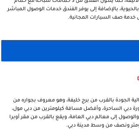
أن مكان تناول الطعام يشبه في تصميم المنازل الأنيقة، كما يتكون الفندق من 3 حمامات سباحة مع حمام 
سباحة، وإطلالة رائعة على برج خليفة وشوارع دبي بالحيوية، بالإضافة إلى يوفر الفندق خدمات الوصول المباشر 
 خدمة صف السيارات المجانية.
أصبح فندق داماك ميزون رويال دبي أحد الفنادق عالية الجودة بالقرب من برج خليفة، وهو معروف بجواره من 
الدرجة الأولى، ويبعد حوالي كيلومتر ونصف عن نافورة دبي الساحرة، وأفضل مسافة كيلومترين من دبي مول، 
وهذا يعني أنه يجعل من السهل على حركة المرور والوصول إلى معالم دبي العامة، ويقع بالقرب من مقر أوبرا 
لومتر ونصف من وسط مدينة دبي.