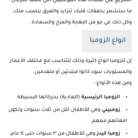
السريع علي نغمات هذه الموسيقي التي معها سرعان
ما ستشعر بخفقات قلبك تتزايد والعرق يتصبب منك،
وكل ذلك في جو من البهجة والمرح والسعادة.
انواع الزومبا
إن للزومبا انواع كثيرة وذلك لتتناسب مع مختلف الأعمار
والمستويات سوء كانوا مبتدئين أو متقدمين.
ومن هذه الأنواع :
الزومبا الرئيسية
(العادية) بحركاتها البسيطة
زومبيني
وهي للأطفال اقل من ثلاث سنوات وتكون
امهاتهم معهم.
زومبا كيدز
وهي للأطفال من ٣ سنوات حتی ١٤ عام.