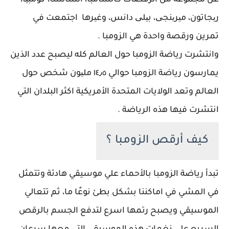
عن مجموعة من الرقصات كالسامبا، السالسا، کومبیا،
ریجاتون، میرینجی، بیلی دانس، وغیرها اجتمعت في
تمرين ورقصة واحدة هي الزومبا .
وانتشرت رياضة الزومبا حول العالم كله ليصبح عدد الذين
يمارسون رياضة الزومبا حوالي ١٤٫٥ ملیون شخص حول
العالم وتعد الولايات المتحدة الأمريكية اكثر البلدان التي
انتشرت فيها هذه الرياضة .
كيف أرقص الزومبا ؟
تبدأ رياضة الزومبا بالأحماء علي موسيقي هادئة وتتمثل
في المشي في اماكننا بشكل بطئ نوعًا ما، ثم تتعالي
الموسيقي ويصبح رتمها اسرع لتدفع الجسم بالرقص