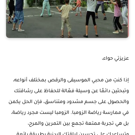
عزيزتي حواء،
إذا كنتِ من محبي الموسيقى والرقص بمختلف أنواعه،
وتبحثين دائمًا عن وسيلة فعّالة للحفاظ على رشاقتك
والحصول على جسم مشدود ومتناسق، فإن الحل يكمن
في ممارسة رياضة الزومبا. الزومبا ليست مجرد رياضة،
بل هي تجربة ممتعة تجمع بين التمرين والمرح،
وتساعدك على تحسين لياقتك البدنية بطريقة رائعة.