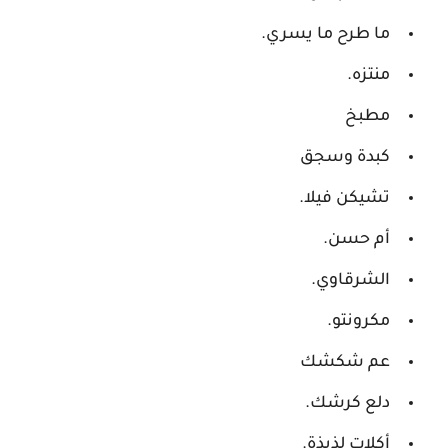
ما طرح ما يسري.
منتزه.
مطبخ
كبدة وسجق
تشيكن فيلا.
أم حسن.
الشرقاوي.
مكرونتو.
عم شكشك
دلع كرشك.
أكلات لذيذة.