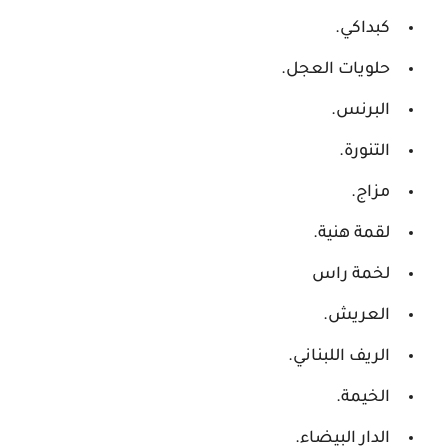
كبداكي.
حلويات العجل.
البرنس.
التنورة.
مزاج.
لقمة هنية.
لخمة راس
العريش.
الريف اللبناني.
الخيمة.
الدار البيضاء.