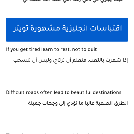
حبك يجري في دمي رغم أنني أعلم أنك لست لي
اقتباسات انجليزية مشهورة تويتر
If you get tired learn to rest, not to quit
إذا شعرت بالتعب، فتعلم أن ترتاح، وليس أن تنسحب
Difficult roads often lead to beautiful destinations
الطرق الصعبة غالبا ما تؤدي إلى وجهات جميلة