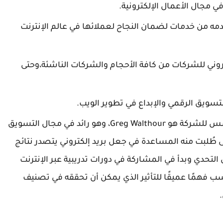
 مجال الأعمال الإلكترونية.
قدمه من خدمات لضمان النجاح لعملائها في عالم الإنترنت
ني للشركات من كافة الأحجام والشركات الناشئة،وحتى
سويق الرقمي والإبداع في تطوير الويب.
من الجدير بالذكر أن الرئيس التنفيذي والمؤسس للشركة هو Greg Walthour، وهو رائد في مجال التسويق
حتى طُلبت منه المساعدة في جعل بريد إلكتروني يتصدر نتائج
ي Yahoo و Alta Vista، واستغل التحدي وبدأ في المشاركة في دورات تدريبية عبر الإنترنت
فهمًا عميقًا للتأثير الذي يمكن أن تحققه في تصنيف
.