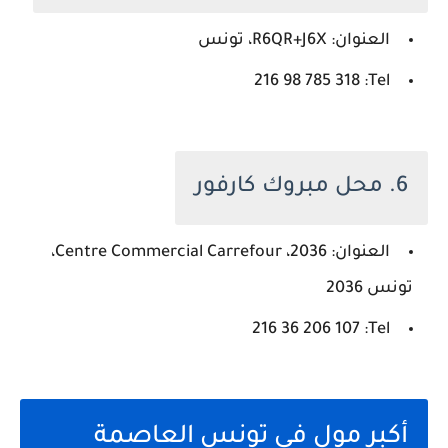
العنوان: R6QR+J6X، تونس
Tel: ‏‪216 98 785 318‬‏
6. محل مبروك كارفور
العنوان: 2036، Centre Commercial Carrefour،
تونس 2036
Tel: ‏‪216 36 206 107‬‏
أكبر مول في تونس العاصمة