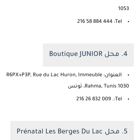
1053
Tel: ‏‪216 58 884 444‬‏
4. محل Boutique JUNIOR
العنوان: R6PX+P3P, Rue du Lac Huron, Immeuble
Rahma, Tunis 1030، تونس
Tel:. ‏‪216 26 832 009‬‏
5. محل Prénatal Les Berges Du Lac