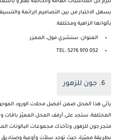
تلزم كل المناسبات الهامة والخاصة بهم و بأسعا
يسهل الاختيار من بين التصاميم الرائعة والتنسيقا
بألوانها الزاهية ومختلفة.
العنوان: سنشري مول، الممزر
TEL: 5276 970 052
6. جون للزهور
يأتي هذا المحل ضمن أفضل محلات الورود الموجودة
المختلفة، ستجد على أرفف المحل المميّز باقات وت
متجر جون للزهور، وتأخذك مجموعات البالونات المزخر
بطريقة مميّزة، حيث توجد سلاّت وأوعية وصناديق وب