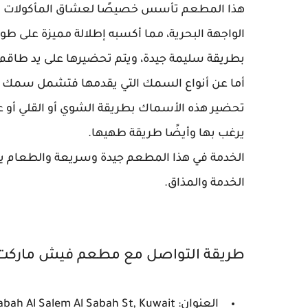
هذا المطعم تأسس خصيصًا لعشاق المأكولات ال
الواجهة البحرية، مما أكسبه إطلالة مميزة على 
بطريقة سليمة جيدة، ويتم تحضيرها على يد طاقم 
أما عن أنواع السمك التي يقدمها فتشمل سمك الن
تحضير هذه الأسماك بطريقة الشوي أو القلي أو على 
يرغب بها وأيضًا طريقة طهيها.
الخدمة في هذا المطعم جيدة وسريعة والطعام يأت
الخدمة والمذاق.
طريقة التواصل مع مطعم فيش ماركت
العنوان: Restaurant Complex، 1st floor، 20 Salem Sabah Al Salem Al Sabah St, Kuwait