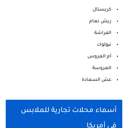
كريستال
ريش نعام
الفراشة
نيولوك
أم العروس
العروسة
عش السعادة
أسماء محلات تجارية للملابس
في أمريكا