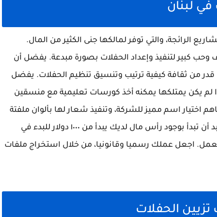
ي لبنان
ع الرائجة، والتي توفر لمالكها جنى الكثير من المال.
حب كبير لتنفيذ وإعداد الحفلات بصورة مبدعة. يفضل أن
قدر من ثقافة كيفية ترتيب وتنسيق تنظيم الحفلات. يفضل
ذا لم يكن يمتلكها يمكنه أخذ كورسات تعليمية مع منسقين
م اختيار اسم مميز للشركة، وتنفيذ شعار لها بألوان ملفتة
في جذب انتباه العملاء وترسيخها في أذهانهم. لابد أن تبدأ بوجود رأس مال لديك يبدأ من ١٠٠٠ دولار للبدء في
لعمل. اجعل عملك رسميا وقانونيا، من خلال استخراج ملفات
تزيين الحفلات