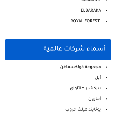
CARABUS
ELBARAKA
ROYAL FOREST
أسماء شركات عالمية
مجموعة فولكسفاغن
أبل
بيركشير هاثاواي
أمازون
يونايتد هيلث جروب