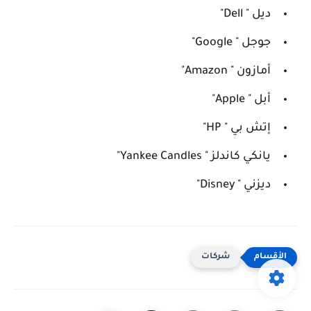
ديل " Dell"
جوجل " Google"
أمازون " Amazon"
أبل " Apple"
إتش بي " HP"
يانكي كاندلز " Yankee Candles"
ديزني " Disney"
شركات