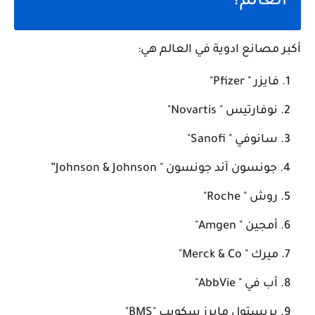
العالم؟
أكبر مصانع ادوية في العالم هي:
فايزر " Pfizer"
نوفارتيس " Novartis"
سانوفي " Sanofi"
جونسون آند جونسون " Johnson & Johnson”
روش " Roche"
أمجين " Amgen"
ميرك " Merck & Co"
أب في " AbbVie"­­
بريستول مايرز سكويب "BMS"