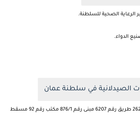
 الرعاية الصحية للسلطنة.
موقع الشركة في منطقة غلا الصناعية بلوك رقم 262 طريق رقم 6207 مبنى رقم 876/1 مكتب رقم 92 مسقط