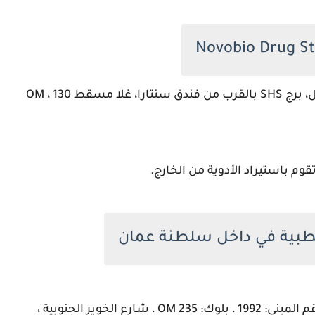
وم باستيراد الأدوية من الخارج.
عنوان الشركة هو رقم الشقة: 4 ، الطريق: 3521 ، رقم المبنى: 1992 ، بلوك: 235 OM ، شارع الخوير الجنوبية ،