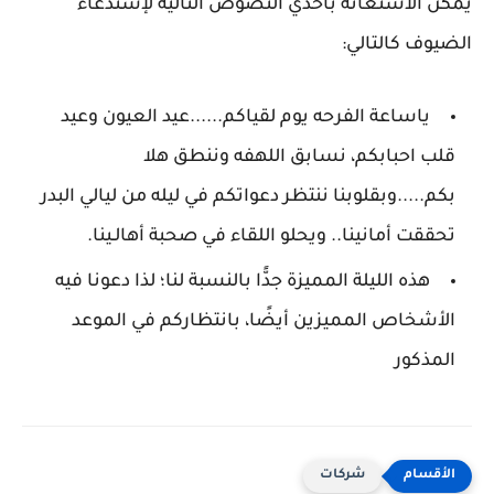
يمكن الاستعانه باحدي النصوص التالية لإستدعاء
الضيوف كالتالي:
ياساعة الفرحه يوم لقياكم......عيد العيون وعيد
قلب احبابكم، نسابق اللهفه وننطق هلا
بكم.....وبقلوبنا ننتظر دعواتكم في ليله من ليالي البدر
تحققت أمانينا.. ويحلو اللقاء في صحبة أهالـينا.
هذه الليلة المميزة جدًّا بالنسبة لنا؛ لذا دعونا فيه
الأشخاص المميزين أيضًا، بانتظاركم في الموعد
المذكور
شركات