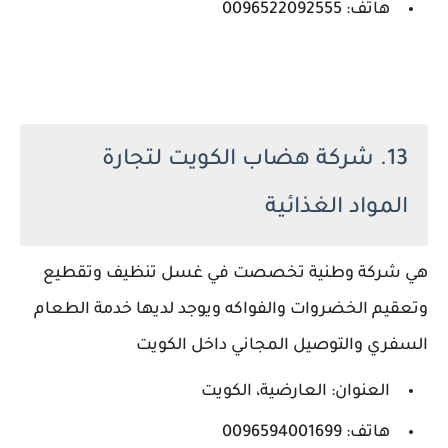
هاتف: 0096522092555
13. شركة هضاب الكويت لتجارة
المواد الغذائية
هي شركة وطنية تخصصت في غسل تنظيف وتقطيع
وتعقيم الخضروات والفواكه ويوجد لديها خدمة الطعام
السفري والتوصيل المجاني داخل الكويت
العنوان: العارضية، الكويت
هاتف: 0096594001699