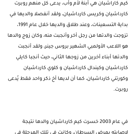
كيم كاراشيان هي أبنة لأم وأب، يدعى كل منهم روبرت
كارداشيان وكريس كارداشيان، ولقد أنفصلا والديها في
بداية التسعينات، وعند طلاق والديها خلال عام 1991،
تزوجت والدتها من رجل أخر وأنجبت منه، وكان زوج والدها
هو اللاعب الأولمبي الشهير بروس جينر، ولقد أنجبت
والدتها أبناء أخرين من زوجها الثاني، حيث أنجبا كايلي
كارداشيان وكيندال كارداشيان و كلوي كارداشيان
وكورتني كارداشيان، كما أن لديها أخ ذكر واحد فقط يُدعى
روبرت.
في عام 2003 خسرت كيم كارداشيان والدها نتيجة
لإصابته بمرض السرطان، وكانت في تلك المرحلة في