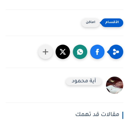
اماكن
آية محمود
مقالات قد تهمك